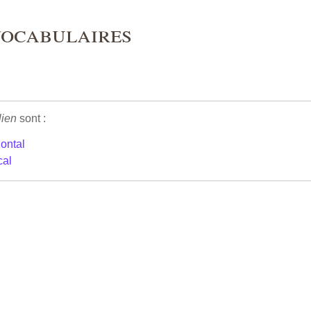
 vocabulaires
lien
sont :
ontal
cal